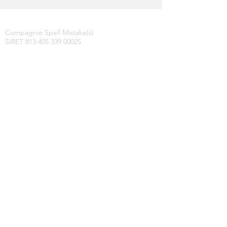
Compagnie Spell Mistake(s)
SIRET
813 405 339 00025
Déclarations d'activité d'entrepreneur de
spectacle vivant
PLATESV-R-2021-011275 et -011278
cie.spellmistake@gmail.com
06 85 83 34 65
Mention légales
La cie Spell Mistake(s) est conventionée au
rayonnement par la Ville de Saint-Étienne
Nos projets sont soutenus par la DRAC
Auvergne-Rhône-Alpes, par la Région
Auvergne-Rhône-Alpes, par le Département
de la Loire, et par la SPEDIDAM.