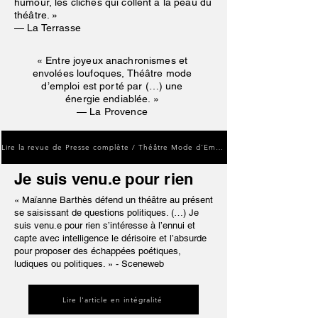
humour, les clichés qui collent à la peau du
théâtre. »
— La Terrasse
« Entre joyeux anachronismes et
envolées loufoques, Théâtre mode
d’emploi est porté par (…) une
énergie endiablée. »
— La Provence
Lire la revue de Presse complète / Théâtre Mode d'Emploi
Je suis venu.e pour rien
« Maïanne Barthès défend un théâtre au présent
se saisissant de questions politiques. (…) Je
suis venu.e pour rien s’intéresse à l’ennui et
capte avec intelligence le dérisoire et l’absurde
pour proposer des échappées poétiques,
ludiques ou politiques. » - Sceneweb
Lire l'article en intégralité